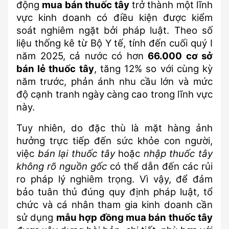
động 
mua bán thuốc tây
 trở thành một lĩnh 
Về chúng tôi
vực kinh doanh có điều kiện được kiểm 
soát nghiêm ngặt bởi pháp luật. Theo số 
Biểu giá dịch vụ
liệu thống kê từ Bộ Y tế, tính đến cuối quý I 
năm 2025, cả nước có hơn 
66.000 cơ sở 
Đội ngũ phát triển
bán lẻ thuốc tây
, tăng 12% so với cùng kỳ 
năm trước, phản ánh nhu cầu lớn và mức 
Thông tin
độ cạnh tranh ngày càng cao trong lĩnh vực 
Câu hỏi thường gặp
này.
Chính sách hệ thống
Tuy nhiên, do đặc thù là mặt hàng ảnh 
hưởng trực tiếp đến sức khỏe con người, 
Miễn trừ trách nhiệm
việc 
bán lại thuốc tây
 hoặc 
nhập thuốc tây 
không rõ nguồn gốc
 có thể dẫn đến các rủi 
ro pháp lý nghiêm trọng. Vì vậy, để đảm 
bảo tuân thủ đúng quy định pháp luật, tổ 
chức và cá nhân tham gia kinh doanh cần 
sử dụng 
mẫu hợp đồng mua bán thuốc tây