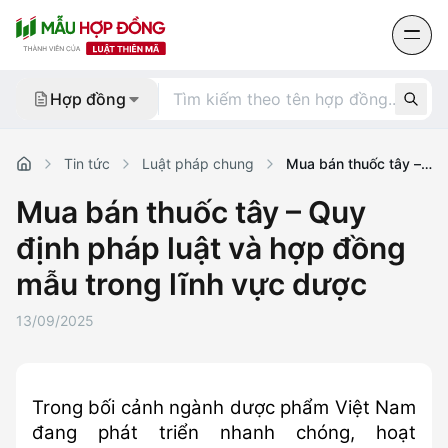
Số điện thoại hỗ trợ
Hợp đồng
0977 523 155
Tin tức
Luật pháp chung
Mua bán thuốc tây –
Mới
i
Quy định pháp luật và
p
Mua bán thuốc tây – Quy
hợp đồng mẫu trong
ng
lĩnh vực dược
định pháp luật và hợp đồng
Liên hệ
mẫu trong lĩnh vực dược
Số điện thoại hỗ trợ:
13/09/2025
0977 523 155
Email:
info@luatthienma.com.vn
Trong bối cảnh ngành dược phẩm Việt Nam 
đang phát triển nhanh chóng, hoạt 
Liên kết nhanh