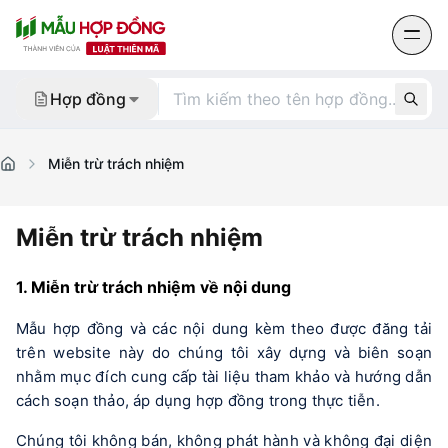
Số điện thoại hỗ trợ
Hợp đồng
0977 523 155
Miễn trừ trách nhiệm
Mới
i
p
ng
Miễn trừ trách nhiệm
Liên hệ
1. Miễn trừ trách nhiệm về nội dung
Số điện thoại hỗ trợ:
0977 523 155
Mẫu hợp đồng và các nội dung kèm theo được đăng tải 
trên website này do chúng tôi xây dựng và biên soạn 
Email:
nhằm mục đích cung cấp tài liệu tham khảo và hướng dẫn 
info@luatthienma.com.vn
Chúng tôi không bán, không phát hành và không đại diện 
Liên kết nhanh