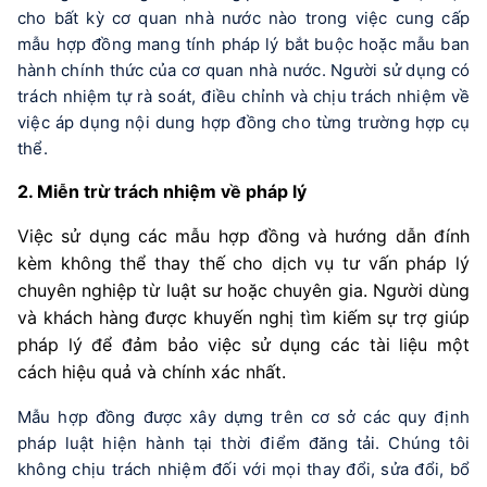
cho bất kỳ cơ quan nhà nước nào trong việc cung cấp 
Về chúng tôi
mẫu hợp đồng mang tính pháp lý bắt buộc hoặc mẫu ban 
hành chính thức của cơ quan nhà nước. Người sử dụng có 
Biểu giá dịch vụ
trách nhiệm tự rà soát, điều chỉnh và chịu trách nhiệm về 
Đội ngũ phát triển
việc áp dụng nội dung hợp đồng cho từng trường hợp cụ 
thể.
Thông tin
2. Miễn trừ trách nhiệm về pháp lý
Câu hỏi thường gặp
Việc sử dụng các mẫu hợp đồng và hướng dẫn đính 
Chính sách hệ thống
kèm không thể thay thế cho dịch vụ tư vấn pháp lý 
chuyên nghiệp từ luật sư hoặc chuyên gia. Người dùng 
Miễn trừ trách nhiệm
và khách hàng được khuyến nghị tìm kiếm sự trợ giúp 
pháp lý để đảm bảo việc sử dụng các tài liệu một 
cách hiệu quả và chính xác nhất.
Mẫu hợp đồng được xây dựng trên cơ sở các quy định 
pháp luật hiện hành tại thời điểm đăng tải. Chúng tôi 
không chịu trách nhiệm đối với mọi thay đổi, sửa đổi, bổ 